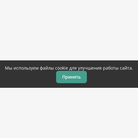
Мы используем файлы cookie для улучшения работы сайта.
Принять
Главная
Игры
Программы
Закладки
Топ 100
© 2019-2026 Corandroid.com – бесплатные игры и
программы для андроид
на русском языке. Копирование
материалов разрешено только с указанием ссылки на
источник.