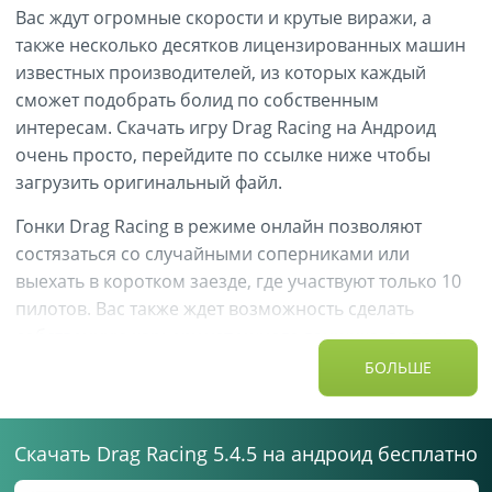
Вас ждут огромные скорости и крутые виражи, а
также несколько десятков лицензированных машин
известных производителей, из которых каждый
сможет подобрать болид по собственным
интересам. Скачать игру Drag Racing на Андроид
очень просто, перейдите по ссылке ниже чтобы
загрузить оригинальный файл.
Гонки Drag Racing в режиме онлайн позволяют
состязаться со случайными соперниками или
выехать в коротком заезде, где участвуют только 10
пилотов. Вас также ждет возможность сделать
собственную карьеру успешного гонщика, выполняя
многочисленные задания и выступая в Челлендж
БОЛЬШЕ
режимах. Каждая победа приносит не только
призовые очки, но и определенную сумму средств,
которые можно потратить на покупку
Скачать Drag Racing 5.4.5 на андроид бесплатно
дополнительных запчастей и механизмов. Улучшая