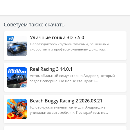
Турнирной таблице.
Онлайн-соревнования со случайными
соперниками со всего мира и чат для общения с
Советуем также скачать
другими игроками.
Уличные гонки 3D 7.5.0
Реалистичная графика игры Drag Racing и
Наслаждайтесь крутыми тачками, бешеными
скоростями и профессиональным дрифтом....
возможность лично покопаться в двигателе или
коробке передач позволят с головой погрузиться в
захватывающий мир ревущих моторов, свистящего
Real Racing 3 14.0.1
ветра и крутых гоночных автомобилей.
Автомобильный симулятор на Андроид, который
задает совершенно новые стандарты...
Beach Buggy Racing 2 2026.03.21
Головокружительные гонки для Андроид на
уникальных автомобилях. Постарайтесь не...