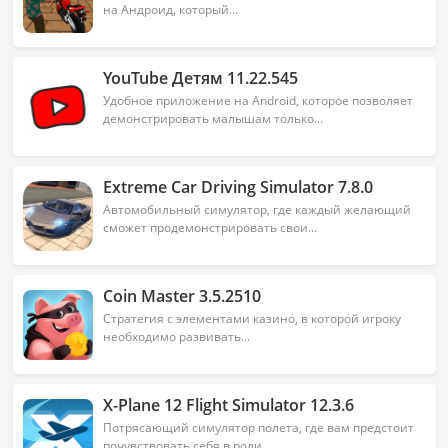
области логистики. Предлагаем скачать Truck
на Андроид, который...
Simulator Ultimate для виртуальных поездок на
Андроид сразу же под этим описанием. Доброго пути
YouTube Детям 11.22.545
и ярких впечатлений от поездок!
Удобное приложение на Android, которое позволяет
демонстрировать малышам только...
Extreme Car Driving Simulator 7.8.0
Автомобильный симулятор, где каждый желающий
сможет продемонстрировать свои...
Coin Master 3.5.2510
Стратегия с элементами казино, в которой игроку
необходимо развивать...
X-Plane 12 Flight Simulator 12.3.6
Потрясающий симулятор полета, где вам предстоит
почувствовать себя в роли...