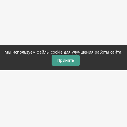
Мы используем файлы cookie для улучшения работы сайта.
Принять
Главная
Игры
Программы
Закладки
Топ 100
© 2019-2026 Corandroid.com – бесплатные игры и
программы для андроид
на русском языке. Копирование
материалов разрешено только с указанием ссылки на
источник.
ОБРАТНАЯ СВЯЗЬ