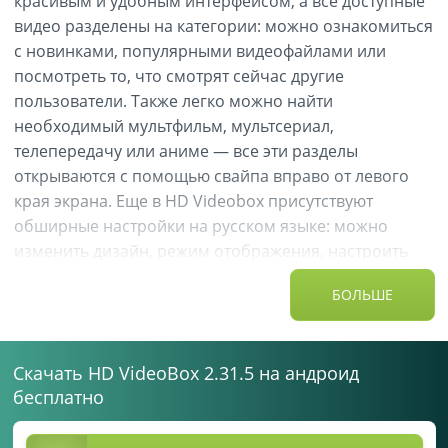
красивым и удобным интерфейсом, а все доступные
видео разделены на категории: можно ознакомиться
с новинками, популярными видеофайлами или
посмотреть то, что смотрят сейчас другие
пользователи. Также легко можно найти
необходимый мультфильм, мультсериал,
телепередачу или аниме — все эти разделы
открываются с помощью свайпа вправо от левого
края экрана. Еще в HD Videobox присутствуют
обширные настройки на русском языке: можно
изменить дизайн, режим отображения, настроить
поиск торрентов и даже включить Родительский
БОЛЬШЕ
контроль!
У нас можно бесплатно скачать HD Videobox на
Андроид в последней версии, для этого переходите
Скачать HD VideoBox 2.31.5 на андроид
по одной из ссылок ниже. Список доступных
бесплатно
видеофайлов программы постоянно обновляется,
так как приложение в качестве источника использует