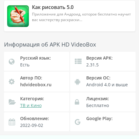
Как рисовать 5.0
Приложение для Андроид, которое бесплатно научит
вас мастерству раскраски...
Информация об APK HD VideoBox
Русский язык:
Версия APK:
Есть
2.31.5
Автор ПО:
Версия OC:
hdvideobox.ru
Android 4.0
и выше
Категория:
Лицензия:
ТВ и Кино
Бесплатно
Обновление:
Google Play:
2022-09-02