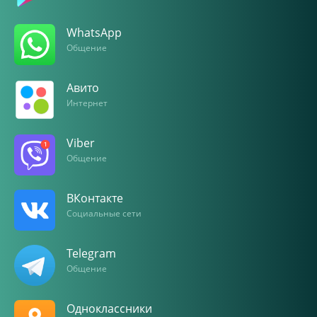
WhatsApp
Общение
Авито
Интернет
Viber
Общение
ВКонтакте
Социальные сети
Telegram
Общение
Одноклассники