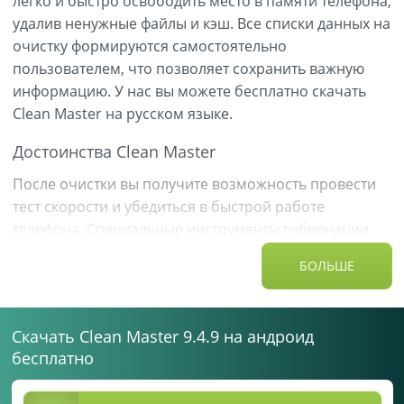
легко и быстро освободить место в памяти телефона,
удалив ненужные файлы и кэш. Все списки данных на
очистку формируются самостоятельно
пользователем, что позволяет сохранить важную
информацию. У нас вы можете бесплатно скачать
Clean Master на русском языке.
Достоинства Clean Master
После очистки вы получите возможность провести
тест скорости и убедиться в быстрой работе
телефона. Специальные инструменты гибернации
продлевают срок службы аккумулятора, а особая
БОЛЬШЕ
антивирусная защита обеспечивает блокировку
вирусов, может управлять безопасным WiFi
подключением и удалять вредоносное ПО.
Скачать Clean Master 9.4.9 на андроид
Clean Master сохраняет конфиденциальность личных
бесплатно
данных благодаря возможности заблокировать
необходимую информацию или приложения с