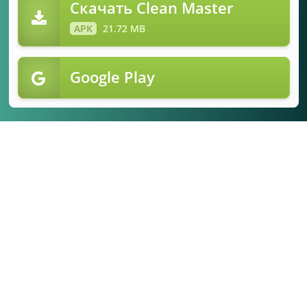
Скачать Clean Master
помощью графического ключа или пин-кода. Также
APK
21.72 MB
вы сможете управлять установленными играми и
уменьшать время их загрузки для более
комфортного пользования. Все важные сообщения о
Google Play
необходимости очистки памяти или оптимизации
появляются на экране в виде уведомлений, в
результате чего вы сможете быстро разобраться со
всеми доступными функциями программы. Скачать
Clean Master для Андроид телефона или планшета
очень просто, ниже вы найдете прямую ссылку на
скачивание apk файла.