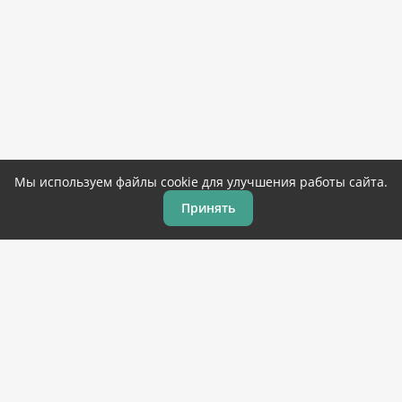
Мы используем файлы cookie для улучшения работы сайта.
Принять
Главная
Игры
Программы
Закладки
Топ 100
© 2019-2026 Corandroid.com – бесплатные игры и
программы для андроид
на русском языке. Копирование
материалов разрешено только с указанием ссылки на
источник.