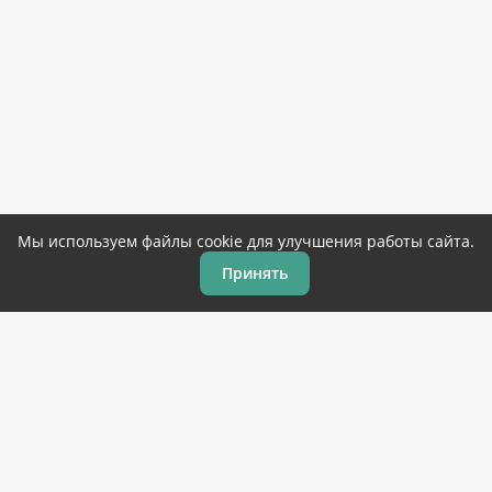
Мы используем файлы cookie для улучшения работы сайта.
Принять
Главная
Игры
Программы
Закладки
Топ 100
© 2019-2026 Corandroid.com – бесплатные игры и
программы для андроид
на русском языке. Копирование
материалов разрешено только с указанием ссылки на
источник.