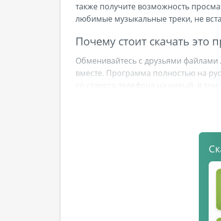
также получите возможность просма
любимые музыкальные треки, не вста
Почему стоит скачать это 
Обменивайтесь с друзьями файлами 
вместе. Программа полностью на рус
со старого телефона на новый, в то
моменты своей жизни без лишних уси
Ск