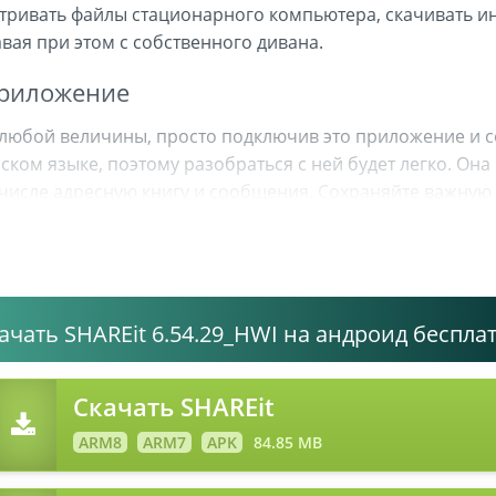
тривать файлы стационарного компьютера, скачивать 
вая при этом с собственного дивана.
приложение
любой величины, просто подключив это приложение и с
ском языке, поэтому разобраться с ней будет легко. Он
м числе адресную книгу и сообщения. Сохраняйте важн
лий и временных затрат. Скачать SHAREit вы можете у н
ачать SHAREit 6.54.29_HWI на андроид беспла
Скачать SHAREit
ARM8
ARM7
APK
84.85 MB