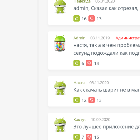
Надежда
05.01.2020
admin, Сказал как отрезал,
16
13
Admin
03.11.2019
Администра
настя, так а в чем пробле
секунд подождали как подг
6
14
Настя
05.11.2020
Как скачать шарит не в ма
12
13
Кактус
10.09.2020
Это лучшее приложение для
7
15