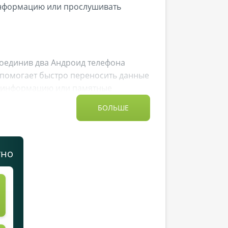
информацию или прослушивать
оединив два Андроид телефона
а помогает быстро переносить данные
ую информацию или памятные
ас бесплатно и безопасно.
БОЛЬШЕ
тно