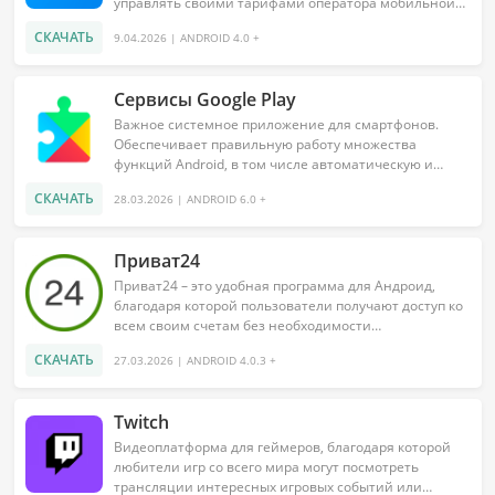
управлять своими тарифами оператора мобильной
сети Киевстар. Теперь любая необходимая
СКАЧАТЬ
9.04.2026 | ANDROID 4.0 +
информация, включая остатки по счетам и...
Сервисы Google Play
Важное системное приложение для смартфонов.
Обеспечивает правильную работу множества
функций Android, в том числе автоматическую и
синхронизацию данных....
СКАЧАТЬ
28.03.2026 | ANDROID 6.0 +
Приват24
Приват24 – это удобная программа для Андроид,
благодаря которой пользователи получают доступ ко
всем своим счетам без необходимости
непосредственного обращения в отделение
СКАЧАТЬ
27.03.2026 | ANDROID 4.0.3 +
Приватбанка. Данное приложение...
Twitch
Видеоплатформа для геймеров, благодаря которой
любители игр со всего мира могут посмотреть
трансляции интересных игровых событий или