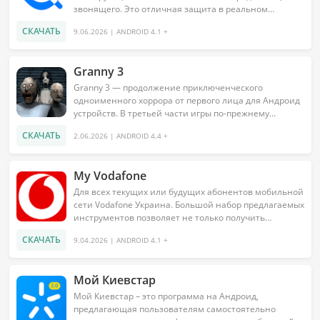
звонящего. Это отличная защита в реальном
времени от звонков с...
СКАЧАТЬ
9.06.2026 | ANDROID 4.1 +
Granny 3
Granny 3 — продолжение приключенческого
одноименного хоррора от первого лица для Андроид
устройств. В третьей части игры по-прежнему
предстоит выбраться из зловещего особняка в
СКАЧАТЬ
2.06.2026 | ANDROID 4.4 +
течение пяти дней. Хозяева дома...
My Vodafone
Для всех текущих или будущих абонентов мобильной
сети Vodafone Украина. Большой набор предлагаемых
инструментов позволяет не только получить
управление...
СКАЧАТЬ
9.04.2026 | ANDROID 4.1 +
Мой Киевстар
Мой Киевстар – это программа на Андроид,
предлагающая пользователям самостоятельно