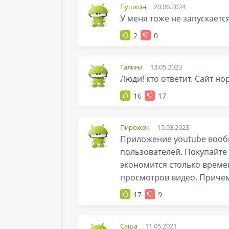
Пушкин
20.06.2024
У меня тоже не запускается 
2
0
Галина
13.05.2023
Люди! кто ответит. Сайт но
16
17
Пирожок
15.03.2023
Приложение youtube вообщ
пользователей. Покупайте 
экономится столько времен
просмотров видео. Причем 
17
9
Саша
11.05.2021