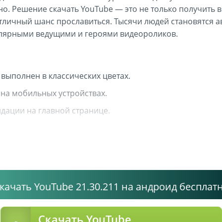
но. Решение скачать YouTube — это не только получить
отличный шанс прославиться. Тысячи людей становятся 
лярными ведущими и героями видеороликов.
выполнен в классических цветах.
на мобильных устройствах.
дации на главной странице.
лекция музыки со всего интернета.
а и записями, которые понравились.
 с фильтрацией ненужной информации.
ходимо нажать кнопку или провести пальцем по экрану.
качать YouTube 21.30.211 на андроид бесплат
ля обеспечения просмотра безопасного контента для де
ния пользователей в зависимости от места прибывания
Скачать YouTube