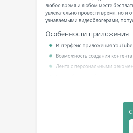
любое время и любом месте бесплат
увлекательно провести время, но и 
узнаваемыми видеоблогерами, попу
Особенности приложения
Интерфейс приложения YouTube 
Возможность создания контента 
Лента с персональными рекомен
Самая большая база видео и кол
Библиотека с историей просмотр
Безграничный поиск материала
Для навигации по вкладкам необ
С
Режим родительского контроля д
Чарты, показывающие предпочте