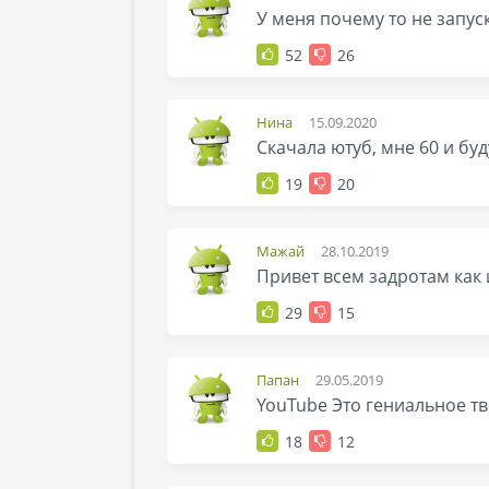
У меня почему то не запус
52
26
Нина
15.09.2020
Скачала ютуб, мне 60 и бу
19
20
Мажай
28.10.2019
Привет всем задротам как
29
15
Папан
29.05.2019
YouTube Это гениальное тв
18
12