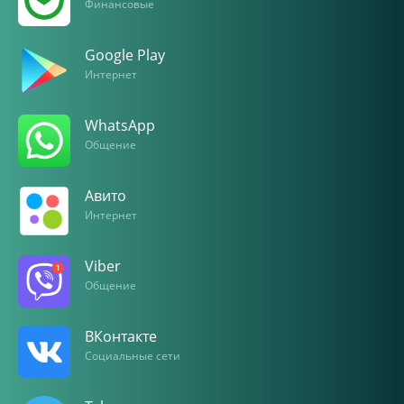
Финансовые
Google Play
Интернет
WhatsApp
Общение
Авито
Интернет
Viber
Общение
ВКонтакте
Социальные сети