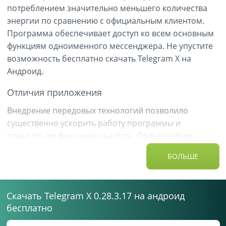
потреблением значительно меньшего количества
энергии по сравнению с официальным клиентом.
Программа обеспечивает доступ ко всем основным
функциям одноименного мессенджера. Не упустите
возможность бесплатно скачать Telegram X на
Андроид.
Отличия приложения
Внедрение передовых технологий позволило
существенно ускорить работу программы и
повысить ее функциональность. Пользователи
Андроид получили возможность выбирать одну из
БОЛЬШЕ
предлагаемых четырех тем оформления, что
позволяет несколько скрасить и разнообразить
ежедневное общение. Чаты подаются в новом
Скачать Telegram X 0.28.3.17 на андроид
режиме, когда сообщения и фотографии
бесплатно
демонстрируются во всю ширину экрана.