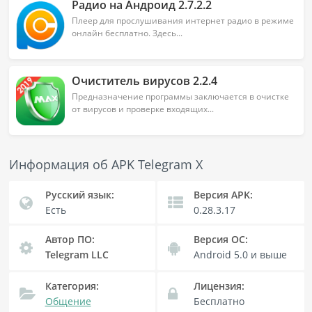
Радио на Андроид 2.7.2.2
Плеер для прослушивания интернет радио в режиме
онлайн бесплатно. Здесь...
Очиститель вирусов 2.2.4
Предназначение программы заключается в очистке
от вирусов и проверке входящих...
Информация об APK Telegram X
Русский язык:
Версия APK:
Есть
0.28.3.17
Автор ПО:
Версия OC:
Telegram LLC
Android 5.0
и выше
Категория:
Лицензия:
Общение
Бесплатно