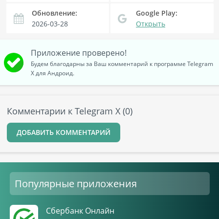
Обновление:
Google Play:
2026-03-28
Открыть
Приложение проверено!
Будем благодарны за Ваш комментарий к программе Telegram
X для Андроид.
Комментарии к Telegram X (0)
ДОБАВИТЬ КОММЕНТАРИЙ
Популярные приложения
Сбербанк Онлайн